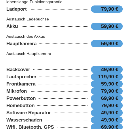
lebenslange Funktionsgarantie
79,90 €
Ladeport
Austausch Ladebuchse
59,90 €
Akku
Austausch des Akkus
59,90 €
Hauptkamera
Austausch Hauptkamera
49,90 €
Backcover
119,90 €
Lautsprecher
59,90 €
Frontkamera
79,90 €
Mikrofon
69,90 €
Powerbutton
79,90 €
Homebutton
49,90 €
Software Reparatur
49,90 €
Wasserschaden
69,90 €
Wifi, Bluetooth, GPS