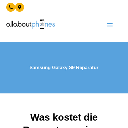


Samsung Galaxy S9 Reparatur
Was kostet die