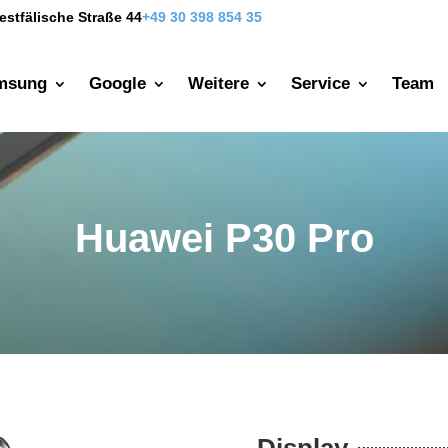
estfälische Straße 44
+49 30 398 854 35
msung
Google
Weitere
Service
Team
Huawei P30 Pro
Display