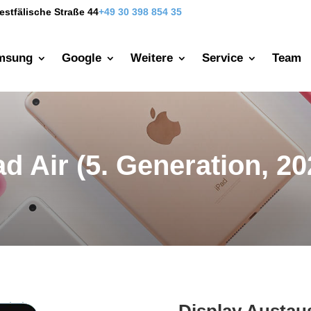
estfälische Straße 44
+49 30 398 854 35
msung
Google
Weitere
Service
Team
ad Air (5. Generation, 20
Display Austau