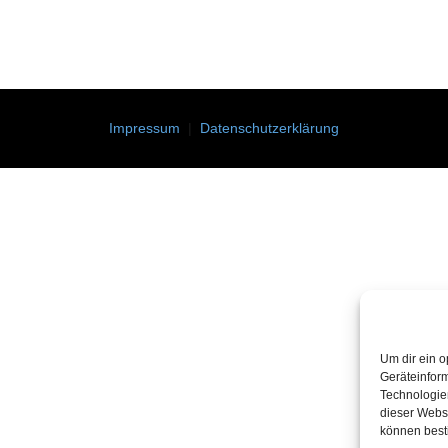
Impressum
|
Datenschutzerklärung
Um dir ein o
Geräteinfor
Technologien
dieser Websi
können best