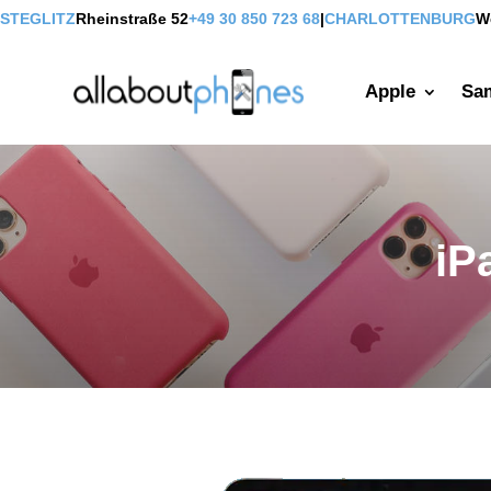
STEGLITZ
Rheinstraße 52
+49 30 850 723 68
|
CHARLOTTENBURG
W
Apple
Sa
iP