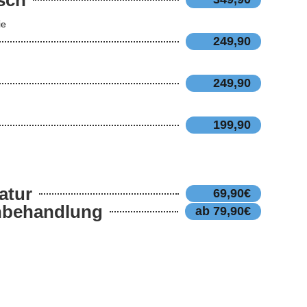
ie
249,90
249,90
199,90
atur
69,90€
nbehandlung
ab 79,90€