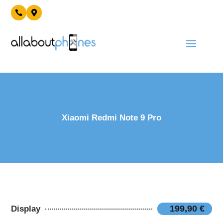


Xiaomi Redmi Note 9 Pro
199,90 €
Display