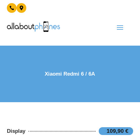


Xiaomi Redmi 6 / 6A
109,90 €
Display