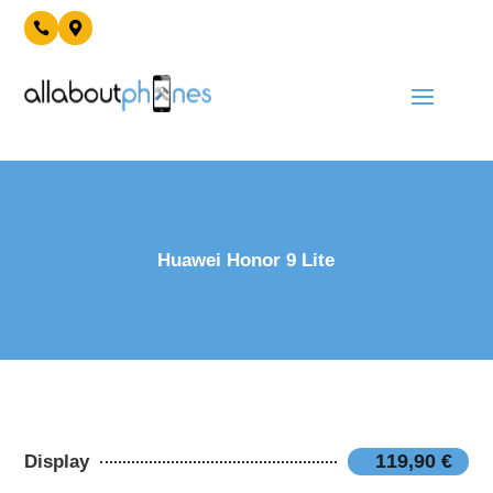


Huawei Honor 9 Lite
119,90 €
Display