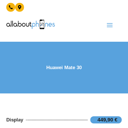


Huawei Mate 30
449,90 €
Display