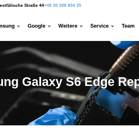
estfälische Straße 44
+49 30 398 854 35
msung
Google
Weitere
Service
Team
ng Galaxy S6 Edge Rep