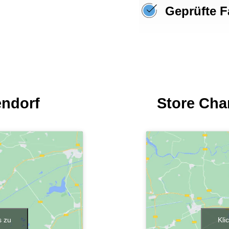
Geprüfte F
endorf
Store Cha
s zu
Kli