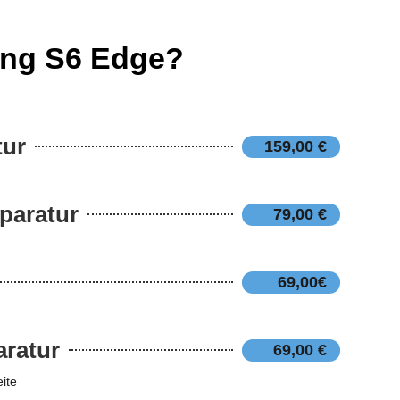
ung S6 Edge?
tur
159,00 €
paratur
79,00 €
69,00€
ratur
69,00 €
ite