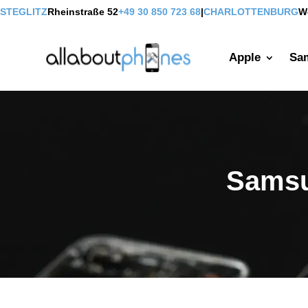
STEGLITZ
Rheinstraße 52
+49 30 850 723 68
|
CHARLOTTENBURG
W
Apple
Sa
Samsu