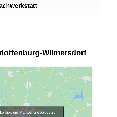
achwerkstatt
rlottenburg-Wilmersdorf
cke hier, um Marketing-Cookies zu