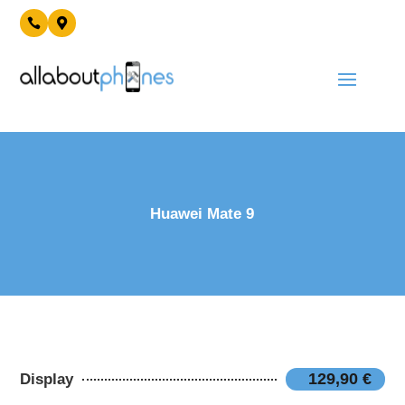


Huawei Mate 9
129,90 €
Display