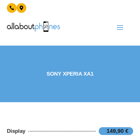


SONY XPERIA XA1
149,90 €
Display