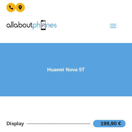


Huawei Nova 5T
199,90 €
Display