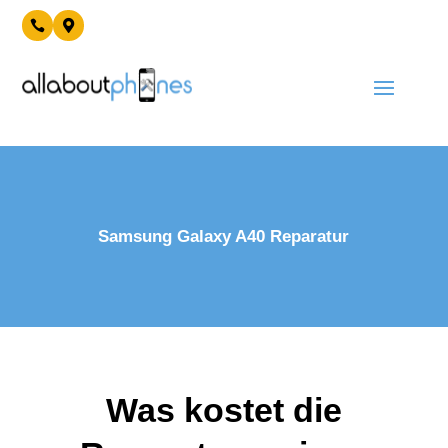


Samsung Galaxy A40 Reparatur
Was kostet die