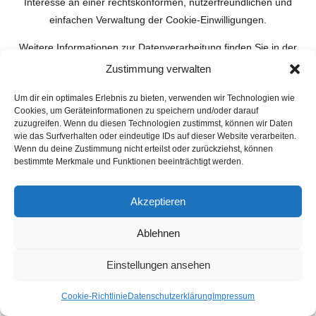
Interesse an einer rechtskonformen, nutzerfreundlichen und
einfachen Verwaltung der Cookie-Einwilligungen.
Weitere Informationen zur Datenverarbeitung finden Sie in der
Datenschutzerklärung von Complianz:
Zustimmung verwalten
https://complianz.io/legal/
.
Um dir ein optimales Erlebnis zu bieten, verwenden wir Technologien wie
Google Maps
Cookies, um Geräteinformationen zu speichern und/oder darauf
zuzugreifen. Wenn du diesen Technologien zustimmst, können wir Daten
wie das Surfverhalten oder eindeutige IDs auf dieser Website verarbeiten.
Diese Seite nutzt den Kartendienst Google Maps. Anbieter ist
Wenn du deine Zustimmung nicht erteilst oder zurückziehst, können
die Google Ireland Limited („Google“), Gordon House, Barrow
bestimmte Merkmale und Funktionen beeinträchtigt werden.
Street, Dublin 4, Irland. Mit Hilfe dieses Dienstes können wir
Kartenmaterial auf unserer Website einbinden.
Akzeptieren
Zur Nutzung der Funktionen von Google Maps ist es
Ablehnen
notwendig, Ihre IP-Adresse zu speichern. Diese Informationen
werden in der Regel an einen Server von Google in den USA
Einstellungen ansehen
übertragen und dort gespeichert. Der Anbieter dieser Seite hat
keinen Einfluss auf diese Datenübertragung. Wenn Google
Cookie-Richtlinie
Datenschutzerklärung
Impressum
Maps aktiviert ist, kann Google zum Zwecke der einheitlichen