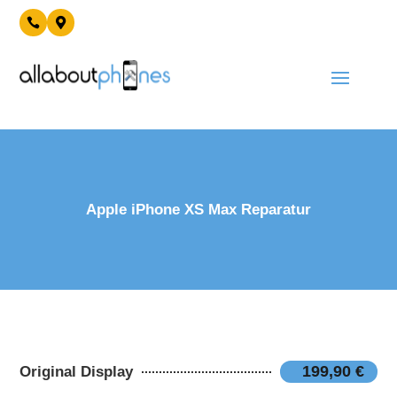


Apple iPhone XS Max Reparatur
199,90 €
Original Display