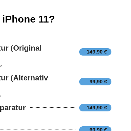
 iPhone 11?
ur (Original
149,90 €
ie
ur (Alternativ
99,90 €
ie
paratur
149,90 €
69,90 €