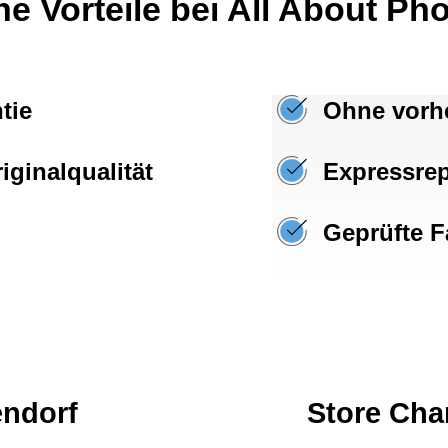
ne Vorteile bei All About Ph
tie
Ohne vorh
iginalqualität
Expressrep
Geprüfte F
endorf
Store Cha