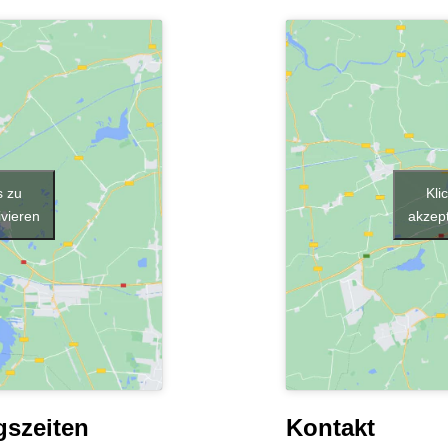
s zu
Kli
ivieren
akzept
gszeiten
Kontakt