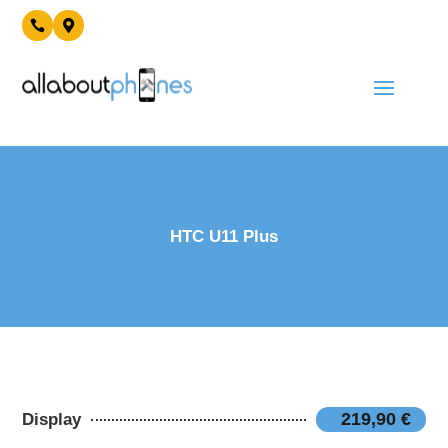


HTC U11 Plus
219,90 €
Display