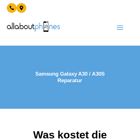


Samsung Galaxy A30 / A30S
Reparatur
Was kostet die