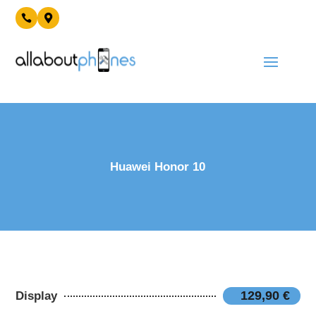


Huawei Honor 10
129,90 €
Display