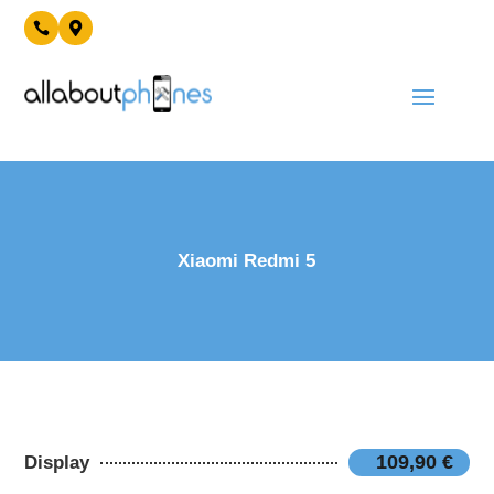


Xiaomi Redmi 5
109,90 €
Display