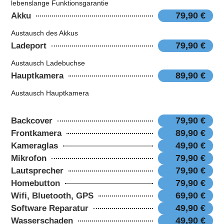
lebenslange Funktionsgarantie
79,90 €
Akku
Austausch des Akkus
79,90 €
Ladeport
Austausch Ladebuchse
89,90 €
Hauptkamera
Austausch Hauptkamera
79,90 €
Backcover
89,90 €
Frontkamera
49,90 €
Kameraglas
79,90 €
Mikrofon
79,90 €
Lautsprecher
79,90 €
Homebutton
69,90 €
Wifi, Bluetooth, GPS
49,90 €
Software Reparatur
49,90 €
Wasserschaden