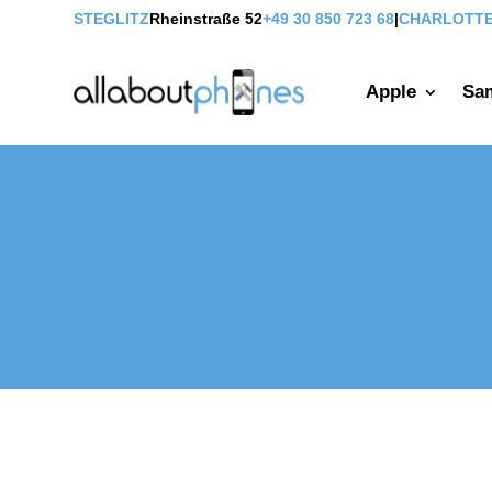
STEGLITZ
Rheinstraße 52
+49 30 850 723 68
|
CHARLOTT
Apple
Sa