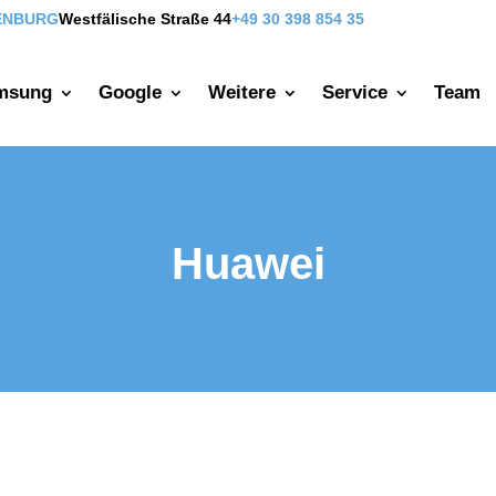
ENBURG
Westfälische Straße 44
+49 30 398 854 35
msung
Google
Weitere
Service
Team
Huawei