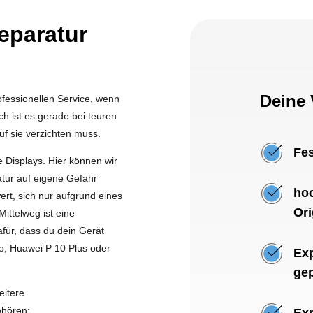
eparatur
Deine 
fessionellen Service, wenn
h ist es gerade bei teuren
uf sie verzichten muss.
Fes
e Displays. Hier können wir
tur auf eigene Gefahr
hoc
rt, sich nur aufgrund eines
Ori
ittelweg ist eine
afür, dass du dein Gerät
ro, Huawei P 10 Plus oder
Exp
gep
eitere
ehören:
Exp