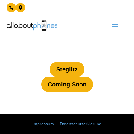


Steglitz
Coming Soon
Impressum
|
Datenschutzerklärung