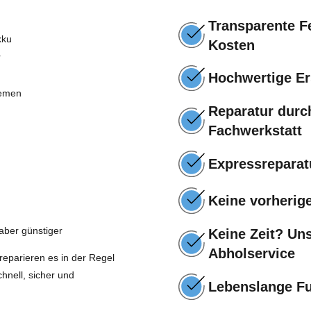
Transparente Fe
kku
Kosten
r
Hochwertige Ers
lemen
Reparatur durch
Fachwerkstatt
Expressreparat
Keine vorherig
aber günstiger
Keine Zeit? Uns
Abholservice
 reparieren es in der Regel
hnell, sicher und
Lebenslange Fu