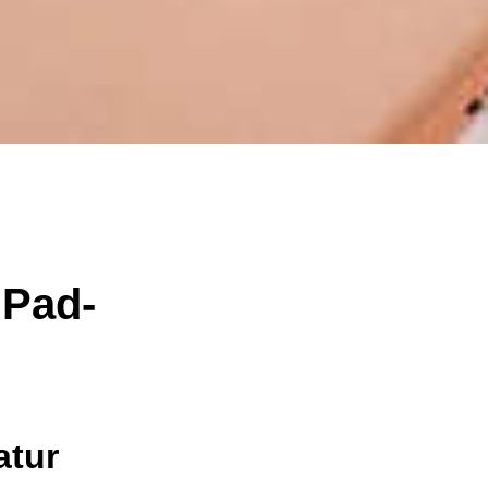
iPad-
atur